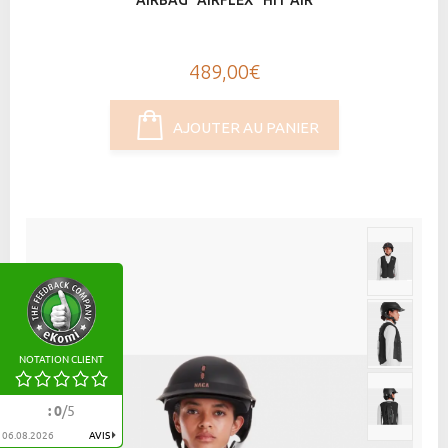
AIRBAG "AIRFLEX" HIT AIR
489,00€
AJOUTER AU PANIER
NOTATION CLIENT
:
0
/
5
06.08.2026
AVIS