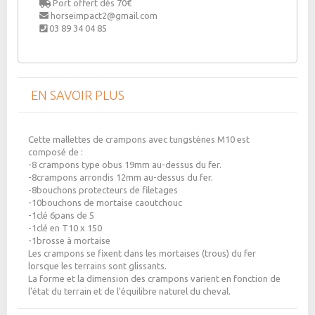
Port offert dès 70€
horseimpact2@gmail.com
03 89 34 04 85
EN SAVOIR PLUS
Cette mallettes de crampons avec tungstènes M10 est
composé de :
-8 crampons type obus 19mm au-dessus du fer.
-8crampons arrondis 12mm au-dessus du fer.
-8bouchons protecteurs de filetages
-10bouchons de mortaise caoutchouc
-1clé 6pans de 5
-1clé en T10 x 150
-1brosse à mortaise
Les crampons se fixent dans les mortaises (trous) du fer
lorsque les terrains sont glissants.
La forme et la dimension des crampons varient en fonction de
l'état du terrain et de l'équilibre naturel du cheval.