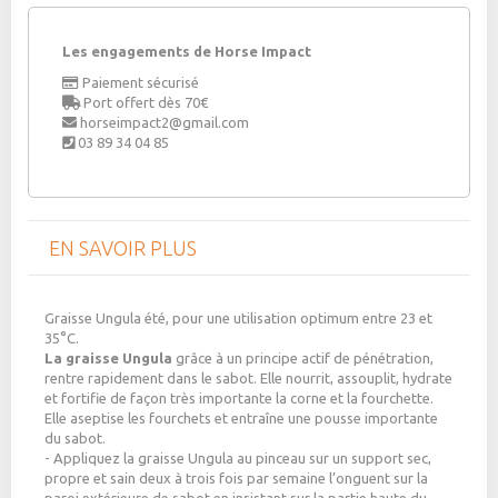
Les engagements de Horse Impact
Paiement sécurisé
Port offert dès 70€
horseimpact2@gmail.com
03 89 34 04 85
EN SAVOIR PLUS
Graisse Ungula été, pour une utilisation optimum entre 23 et
35°C.
La graisse Ungula
grâce à un principe actif de pénétration,
rentre rapidement dans le sabot. Elle nourrit, assouplit, hydrate
et fortifie de façon très importante la corne et la fourchette.
Elle aseptise les fourchets et entraîne une pousse importante
du sabot.
- Appliquez la graisse Ungula au pinceau sur un support sec,
propre et sain deux à trois fois par semaine l’onguent sur la
paroi extérieure de sabot en insistant sur la partie haute du