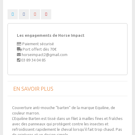
Les engagements de Horse Impact
Paiement sécurisé
Port offert dès 70€
horseimpact2@gmail.com
03 89 34 04 85
EN SAVOIR PLUS
Couverture anti-mouche "barten" de la marque Equiline, de
couleur marron.
L'Equiline Barten est tissé dans un filet à mailles fines et fraîches
avec des panneaux qui protègent contre les insectes et
refroidissent rapidement le cheval lorsqu'il fait trop chaud. Pas
de ceintures et un design simple.