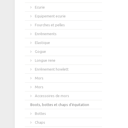
Ecurie
Equipement ecurie
Fourches et pelles
Enrênements
Elastique
Gogue
Longue rene
Enrênement howlett
Mors
Mors
Accessoires de mors
Boots, bottes et chaps d'équitation
Bottes
Chaps