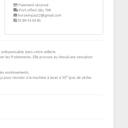
Paiement sécurisé
Port offert dès 70€
horseimpact2@gmail.com
03 89 34 04 85
indispensable dans votre sellerie.
her les frottements. Elle procure au cheval une sensation
 des enrênnements.
 pour résister à la machine à laver à 30° (pas de sèche-