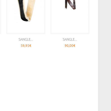
SANGLE...
SANGLE...
SA
59,95€
90,00€
7