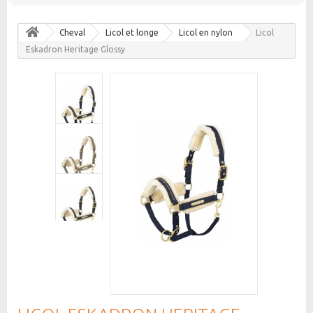
Cheval
Licol et longe
Licol en nylon
Licol
Eskadron Heritage Glossy