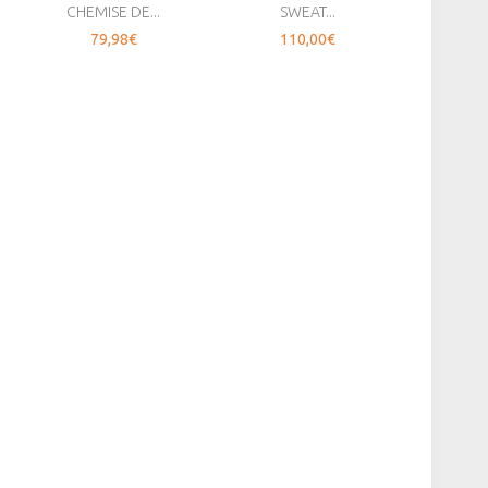
CHEMISE DE...
SWEAT...
P
79,98€
110,00€
8