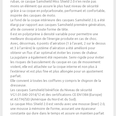
ruban, ce casque Samshield Miss Shield 2.0 n’en reste pas
moins un élément qui assure le plus haut niveau de sécurité
grâce à sa coque en polycarbonate, performant et confortable,
inspirée des casques de moto.
Le fond de la coque intérieure des casques Samshield 2.0, a été
élargi par rapport aux casques Samshield première génération,
afin de convenir à toute forme de tête.
Il est en polystyrène à densité variable pour permettre une
meilleure dissipation de l’énergie produite en cas de choc.
Avec, désormais, 6 points d’aération (1 à l’avant, 2 sur le dessus
et 3 à l’arrière) le système d’aération a été amélioré pour
obtenir un flux d’air optimal et éviter les zones de chaleur.
La jugulaire a également été repensée. Semi-rigide pour éviter
les risques de basculement du casque en cas de mouvement
violent, elle est attachée sur la coque interne et non plus à
l’extérieur et est plus fine et plus allongée pour un ajustement
parfait.
Elle convient à toutes les coiffures y compris le chignon de la
dresseuse.
Les casques Samshield bénéficie du Niveau de sécurité
VG1.01.040-2014/12 et des certifications CE EN1384 (Europe)
et ASTM/SEI (Amérique du Nord et du Sud).
Le casque Miss Shield 2.0 est
vendu avec une mousse
(liner) 2.0,
une mousse à mémoire de forme, assurant une épaisseur
constante qui dure dans le temps et assure un maintien parfait