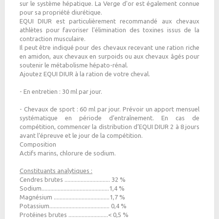
sur le système hépatique. La Verge d'or est également connue
pour sa propriété diurétique.
EQUI DIUR est particulièrement recommandé aux chevaux
athlètes pour favoriser l'élimination des toxines issus de la
contraction musculaire.
Il peut être indiqué pour des chevaux recevant une ration riche
en amidon, aux chevaux en surpoids ou aux chevaux âgés pour
soutenir le métabolisme hépato-rénal.
Ajoutez EQUI DIUR à la ration de votre cheval.
- En entretien : 30 ml par jour.
- Chevaux de sport : 60 ml par jour. Prévoir un apport mensuel
systématique en période d’entraînement. En cas de
compétition, commencer la distribution d’EQUI DIUR 2 à 8 jours
avant l’épreuve et le jour de la compétition.
Composition
Actifs marins, chlorure de sodium.
Constituants analytiques :
Cendres brutes ............................... 32 %
Sodium..............................................1,4 %
Magnésium ......................................1,7 %
Potassium......................................... 0,4 %
Protéines brutes ...........................< 0,5 %