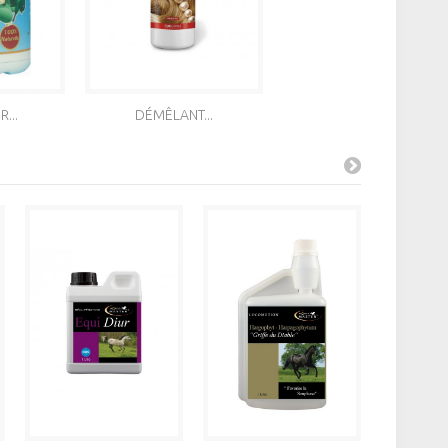
...
DÉMÊLANT...