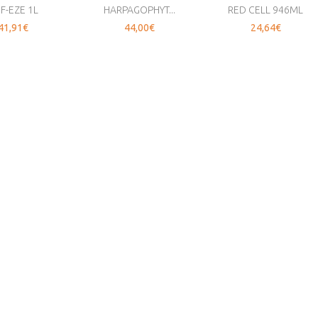
F-EZE 1L
HARPAGOPHYT...
RED CELL 946ML
41,91€
44,00€
24,64€