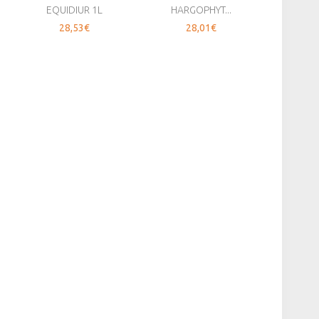
EQUIDIUR 1L
HARGOPHYT...
HUI
28,53€
28,01€
1