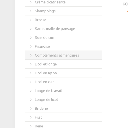
Crème cicatrisante
KO
Shampoings
Brosse
Sac et malle de pansage
Soin du cuir
Friandise
Compléments alimentaires
Licol et longe
Licol en nylon
Licol en cuir
Longe de travail
Longe de licol
Briderie
Filet
Rene