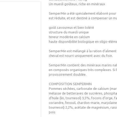
Un muesli goûteux, riche en minéraux
SemperMin a été spécialement élaboré pour l
est réduite, et est destiné à compenser un m
goût savoureux et bien toléré
structure du muesli unique
teneur modérée en calcium
haute disponibilité biologique en oligo-élém
SemperMin est mélangé à la ration d’alimen
cheval est nourri uniquement avec du foin.
SemperMin contient des minéraux marins natu
en composés organiques très complexes. Si be
provisoirement doublée.
COMPOSITION SEMPERMIN
Pommes séchées, carbonate de calcium (marin
mélasse de betteraves de sucrières, phosphat
d‘huile (lin, tournesol) 3,5%, focons d’orge, 
coriandre, fenouil, chardon-marie, marjolaine)
tournesol) 2,2%, acétate de magnésium, raisin
pois