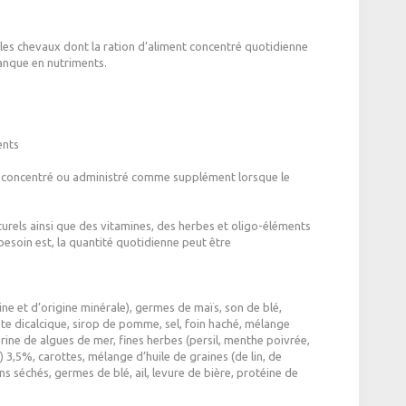
es chevaux dont la ration d’aliment concentré quotidienne
anque en nutriments.
ents
t concentré ou administré comme supplément lorsque le
rels ainsi que des vitamines, des herbes et oligo-éléments
soin est, la quantité quotidienne peut être
e et d’origine minérale), germes de maïs, son de blé,
e dicalcique, sirop de pomme, sel, foin haché, mélange
farine de algues de mer, fines herbes (persil, menthe poivrée,
 3,5%, carottes, mélange d’huile de graines (de lin, de
s séchés, germes de blé, ail, levure de bière, protéine de