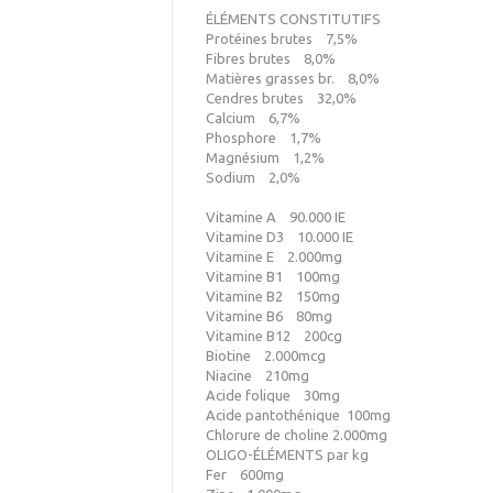
ÉLÉMENTS CONSTITUTIFS
Protéines brutes 7,5%
Fibres brutes 8,0%
Matières grasses br. 8,0%
Cendres brutes 32,0%
Calcium 6,7%
Phosphore 1,7%
Magnésium 1,2%
Sodium 2,0%
Vitamine A 90.000 IE
Vitamine D3 10.000 IE
Vitamine E 2.000mg
Vitamine B1 100mg
Vitamine B2 150mg
Vitamine B6 80mg
Vitamine B12 200cg
Biotine 2.000mcg
Niacine 210mg
Acide folique 30mg
Acide pantothénique 100mg
Chlorure de choline 2.000mg
OLIGO-ÉLÉMENTS par kg
Fer 600mg