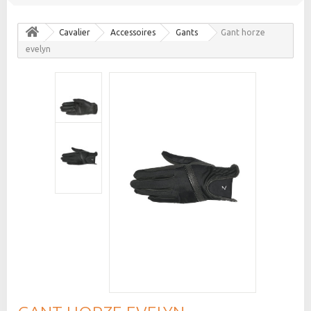
Cavalier
Accessoires
Gants
Gant horze
evelyn