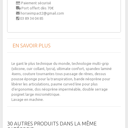
Paiement sécurisé
Port offert dès 70€
horseimpact2@gmail.com
03 89 34 04 85
EN SAVOIR PLUS
Le gant le plus technique du monde, technologie multi-grip
(silicone, cuir collant, lycra), ultimate confort, spandex laminé
4sens, couture tournantes tous passage de rênes, dessus
pousse éponge pour la transpiration, bande néoprène pour
libérer les articulations, paume curved line pour plus
d'ergonomie, dos néoprène imperméable, double serrage
poignet large micrométrique.
Lavage en machine.
30 AUTRES PRODUITS DANS LA MÊME