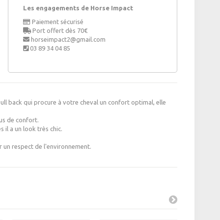
Les engagements de Horse Impact
Paiement sécurisé
Port offert dès 70€
horseimpact2@gmail.com
03 89 34 04 85
ull back qui procure à votre cheval un confort optimal, elle
us de confort.
il a un look très chic.
r un respect de l'environnement.