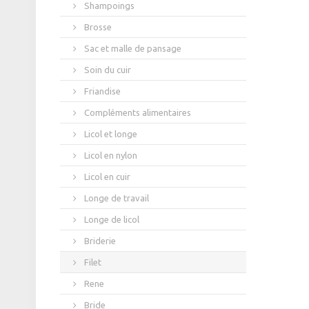
Shampoings
Brosse
Sac et malle de pansage
Soin du cuir
Friandise
Compléments alimentaires
Licol et longe
Licol en nylon
Licol en cuir
Longe de travail
Longe de licol
Briderie
Filet
Rene
Bride