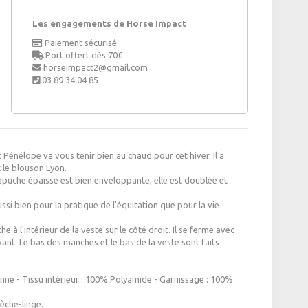
Les engagements de Horse Impact
Paiement sécurisé
Port offert dès 70€
horseimpact2@gmail.com
03 89 34 04 85
énélope va vous tenir bien au chaud pour cet hiver. Il a
 le blouson Lyon.
apuche épaisse est bien enveloppante, elle est doublée et
ssi bien pour la pratique de l'équitation que pour la vie
 à l'intérieur de la veste sur le côté droit. Il se ferme avec
vant.
Le bas des manches et le bas de la veste sont faits
.
nne - Tissu intérieur : 100% Polyamide - Garnissage : 100%
èche-linge.