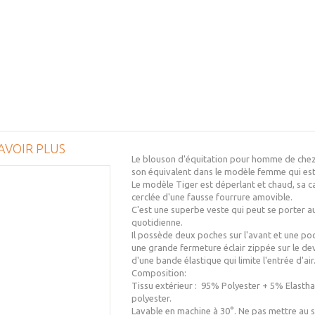
AVOIR PLUS
Le blouson d'équitation pour homme de chez P
son équivalent dans le modèle femme qui est
Le modèle Tiger est déperlant et chaud, sa c
cerclée d'une fausse fourrure amovible.
C'est une superbe veste qui peut se porter au
quotidienne.
Il possède deux poches sur l'avant et une poche
une grande fermeture éclair zippée sur le de
d'une bande élastique qui limite l'entrée d'air
Composition:
Tissu extérieur : 95% Polyester + 5% Elastha
polyester.
Lavable en machine à 30°. Ne pas mettre au s