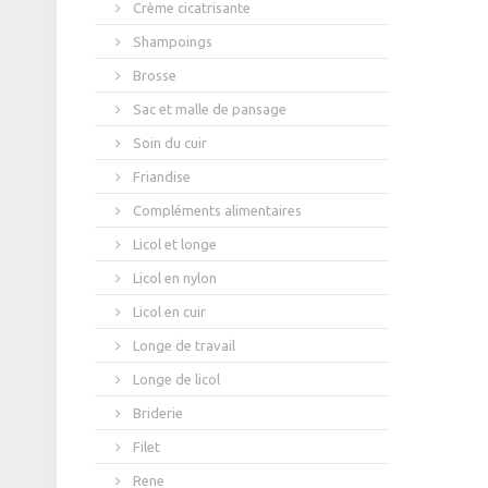
Crème cicatrisante
Shampoings
Brosse
Sac et malle de pansage
Soin du cuir
Friandise
Compléments alimentaires
Licol et longe
Licol en nylon
Licol en cuir
Longe de travail
Longe de licol
Briderie
Filet
Rene