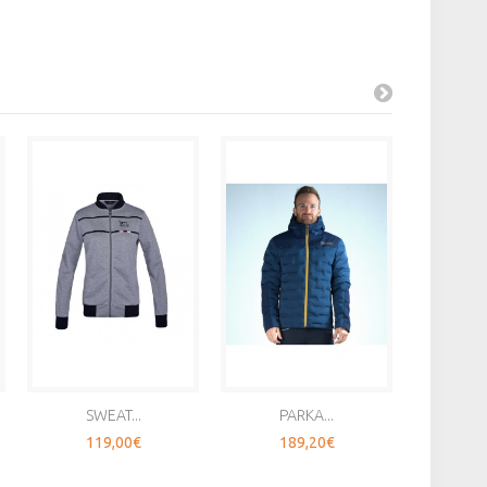
SWEAT...
PARKA...
VE
119,00€
189,20€
1