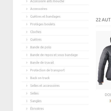
Accessoire anti mouche
Accessoires
Guêtres et bandages
22 AUT
Protèges boulets
Cloches
Guêtres
Bande de polo
Bande de repos et sous bandage
Bande de travail
Protection de transport
Back on track
Selles et accessoires
Selles
DOU
3
Sangles
Étrivières