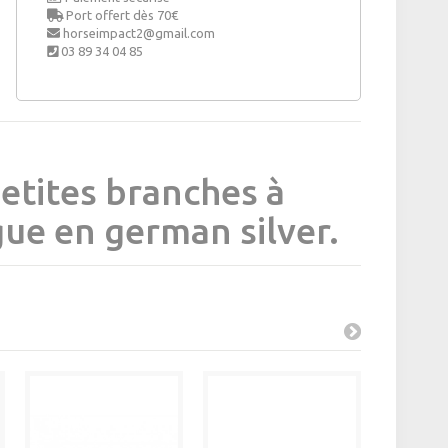
Port offert dès 70€
horseimpact2@gmail.com
03 89 34 04 85
etites branches à
ue en german silver.