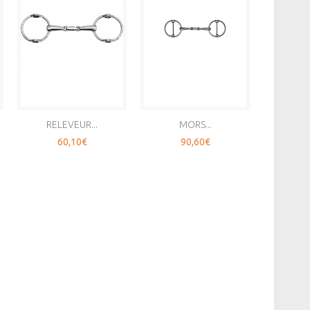
RELEVEUR...
MORS...
M
60,10€
90,60€
4