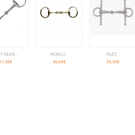
ET OLIVE...
MORS 2...
FILET...
21,56€
45,60€
39,50€