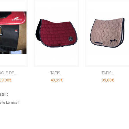
GLE DE...
TAPIS...
TAPIS...
89,90€
49,99€
99,00€
si :
elle Lamicell