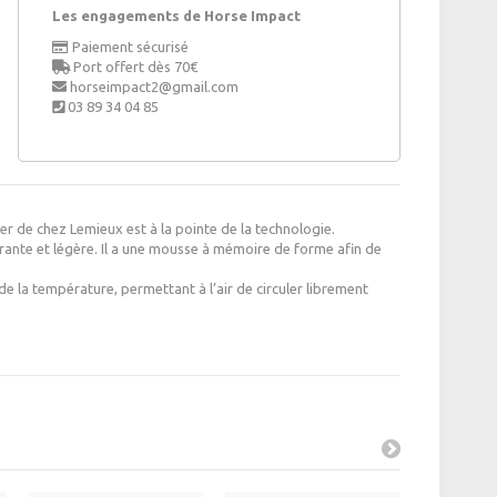
Les engagements de Horse Impact
Paiement sécurisé
Port offert dès 70€
horseimpact2@gmail.com
03 89 34 04 85
r de chez Lemieux est à la pointe de la technologie.
spirante et légère. Il a une mousse à mémoire de forme afin de
e la température, permettant à l’air de circuler librement