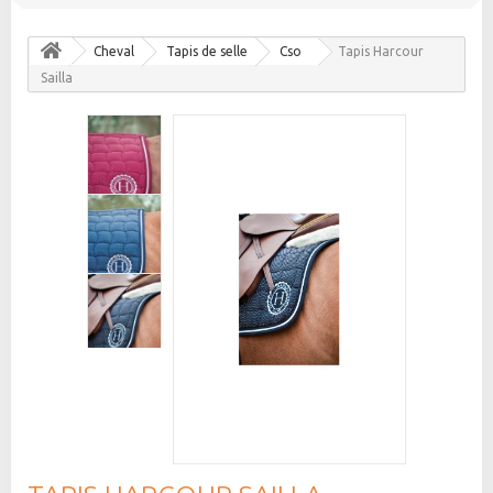
Cheval
Tapis de selle
Cso
Tapis Harcour
Sailla