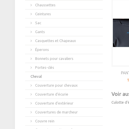
Chaussettes
Ceintures
Sac
Gants
Casquettes et Chapeaux
Éperons
Bonnets pour cavaliers
Portes-clés
PANT
Cheval
1
Couverture pour chevaux
Voir aus
Couverture d'écurie
Culotte d’
Couverture d'extèrieur
Couvertures de marcheur
Couvre rein