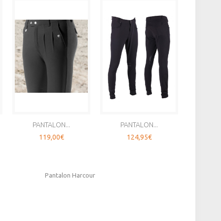
PANTALON...
PANTALON...
PANTA
119,00€
124,95€
9
Pantalon Harcour