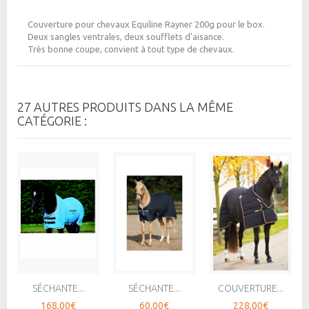
Couverture pour chevaux Equiline Rayner 200g pour le box.
Deux sangles ventrales, deux soufflets d'aisance.
Très bonne coupe, convient à tout type de chevaux.
27 AUTRES PRODUITS DANS LA MÊME
CATÉGORIE :
SÉCHANTE...
SÉCHANTE...
COUVERTURE...
168,00€
60,00€
228,00€