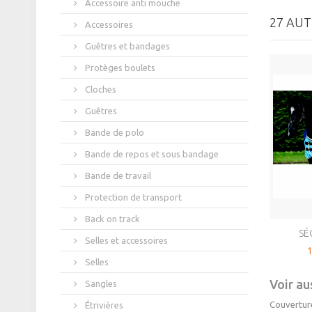
Accessoire anti mouche
27 AUT
Accessoires
Guêtres et bandages
Protèges boulets
Cloches
Guêtres
Bande de polo
Bande de repos et sous bandage
Bande de travail
Protection de transport
Back on track
SÉ
Selles et accessoires
1
Selles
Voir aus
Sangles
Couvertur
Étrivières