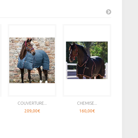
COUVERTURE...
CHEMISE...
SOUS-
209,00€
160,00€
8