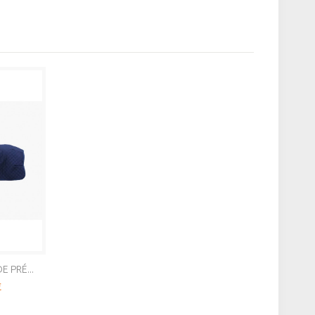
 PRÉ...
€