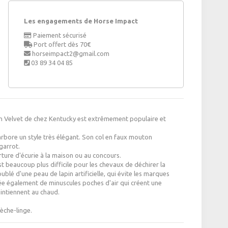
Les engagements de Horse Impact
Paiement sécurisé
Port offert dès 70€
horseimpact2@gmail.com
03 89 34 04 85
on Velvet de chez Kentucky est extrêmement populaire et
 arbore un style très élégant. Son col en faux mouton
garrot.
rture d'écurie à la maison ou au concours.
st beaucoup plus difficile pour les chevaux de déchirer la
ublé d'une peau de lapin artificielle, qui évite les marques
crée également de minuscules poches d'air qui créent une
aintiennent au chaud.
èche-linge.