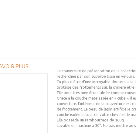
AVOIR PLUS
La couverture de présentation de la collecti
recherchée par son superbe tissu en velours.
En plus d'être d'une incroyable douceur, elle
protège des frottements sur, la crinière et le 
Elle peut très bien être utilisée comme couve
Grâce à la couche matelassée en « cube », il e
couverture. L'intérieur de la couverture est do
de frottement. La peau de lapin artificielle 
couche isolée autour de votre cheval et le m
Elle possède un rembourrage de 160g.
Lavable en machine à 30°. Ne pas mettre au s