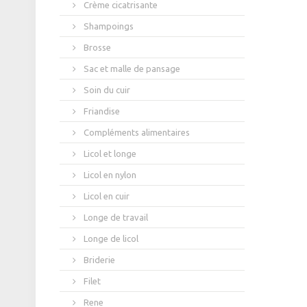
Crème cicatrisante
Shampoings
Brosse
Sac et malle de pansage
Soin du cuir
Friandise
Compléments alimentaires
Licol et longe
Licol en nylon
Licol en cuir
Longe de travail
Longe de licol
Briderie
Filet
Rene