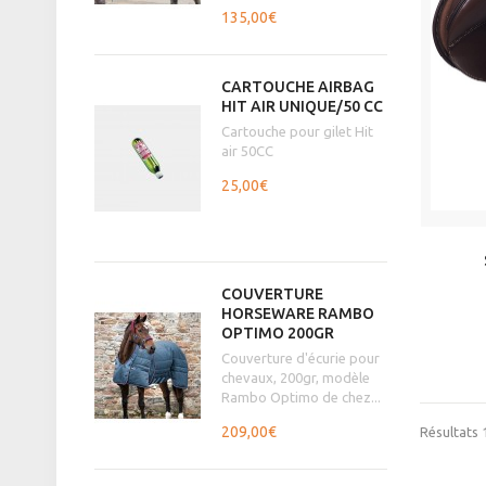
135,00€
CARTOUCHE AIRBAG
HIT AIR UNIQUE/50 CC
Cartouche pour gilet Hit
air 50CC
25,00€
COUVERTURE
HORSEWARE RAMBO
OPTIMO 200GR
Couverture d'écurie pour
chevaux, 200gr, modèle
Rambo Optimo de chez...
209,00€
Résultats 1