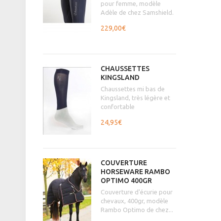
pour femme, modèle
Adèle de chez Samshield.
229,00€
CHAUSSETTES
KINGSLAND
Chaussettes mi bas de
Kingsland, très légère et
confortable
24,95€
COUVERTURE
HORSEWARE RAMBO
OPTIMO 400GR
Couverture d'écurie pour
chevaux, 400gr, modèle
Rambo Optimo de chez...