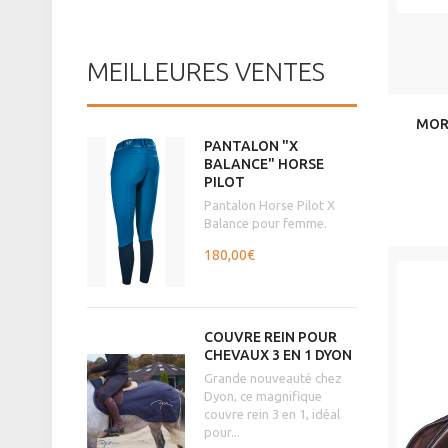
MEILLEURES VENTES
MORS
PANTALON "X
BALANCE" HORSE
PILOT
Pantalon Horse Pilot X
Balance pour femme.
180,00€
COUVRE REIN POUR
CHEVAUX 3 EN 1 DYON
Grande nouveauté chez
Dyon, ce magnifique
couvre rein 3 en 1, idéal
pour...