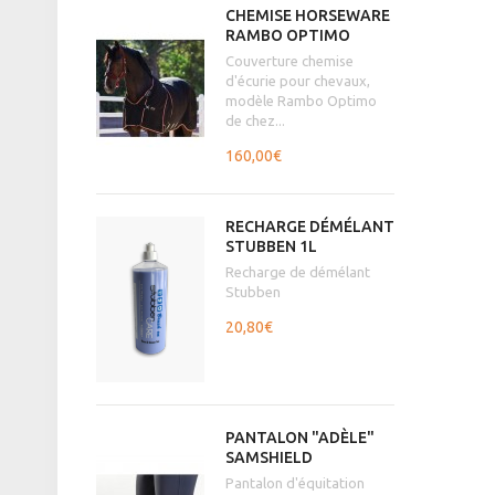
CHEMISE HORSEWARE
RAMBO OPTIMO
Couverture chemise
d'écurie pour chevaux,
modèle Rambo Optimo
de chez...
160,00€
RECHARGE DÉMÉLANT
STUBBEN 1L
Recharge de démélant
Stubben
20,80€
PANTALON "ADÈLE"
SAMSHIELD
Pantalon d'équitation