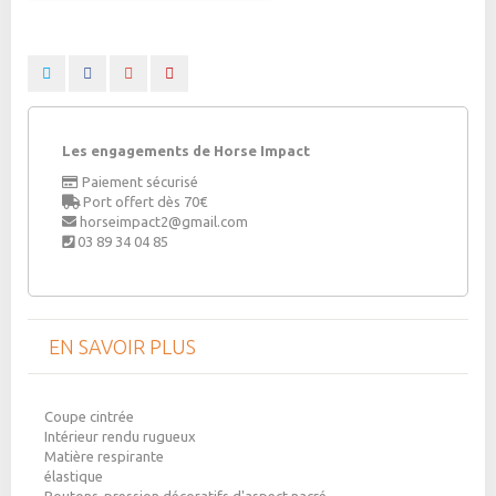
Les engagements de Horse Impact
Paiement sécurisé
Port offert dès 70€
horseimpact2@gmail.com
03 89 34 04 85
EN SAVOIR PLUS
Coupe cintrée
Intérieur rendu rugueux
Matière respirante
élastique
Boutons-pression décoratifs d'aspect nacré