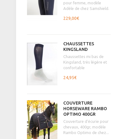
pour femme, modèle
Adèle de chez Samshield.
229,00€
CHAUSSETTES
KINGSLAND
Chaussettes mi bas de
Kingsland, très légère et
confortable
24,95€
COUVERTURE
HORSEWARE RAMBO
OPTIMO 400GR
Couverture d'écurie pour
chevaux, 400gr, modèle
Rambo Optimo de chez...