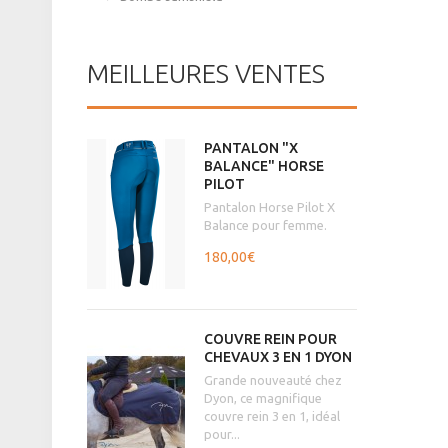
MEILLEURES VENTES
PANTALON "X
BALANCE" HORSE
PILOT
Pantalon Horse Pilot X
Balance pour femme.
180,00€
COUVRE REIN POUR
CHEVAUX 3 EN 1 DYON
Grande nouveauté chez
Dyon, ce magnifique
couvre rein 3 en 1, idéal
pour...