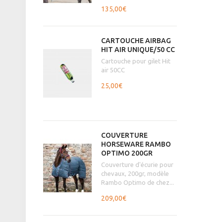
135,00€
CARTOUCHE AIRBAG
HIT AIR UNIQUE/50 CC
Cartouche pour gilet Hit
air 50CC
25,00€
COUVERTURE
HORSEWARE RAMBO
OPTIMO 200GR
Couverture d'écurie pour
chevaux, 200gr, modèle
Rambo Optimo de chez...
209,00€