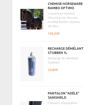
CHEMISE HORSEWARE
RAMBO OPTIMO
Couverture chemise
d'écurie pour chevaux,
modèle Rambo Optimo
de chez...
160,00€
RECHARGE DÉMÉLANT
STUBBEN 1L
Recharge de démélant
Stubben
20,80€
PANTALON "ADÈLE"
SAMSHIELD
Pantalon d'équitation