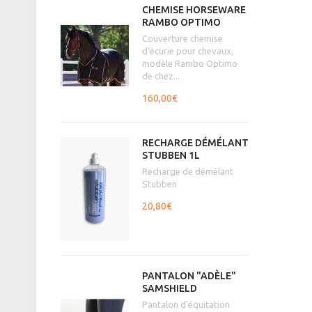
CHEMISE HORSEWARE
RAMBO OPTIMO
Couverture chemise
d'écurie pour chevaux,
modèle Rambo Optimo
de chez...
160,00€
RECHARGE DÉMÉLANT
STUBBEN 1L
Recharge de démélant
Stubben
20,80€
PANTALON "ADÈLE"
SAMSHIELD
Pantalon d'équitation