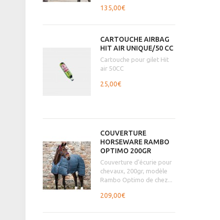
135,00€
CARTOUCHE AIRBAG
HIT AIR UNIQUE/50 CC
Cartouche pour gilet Hit
air 50CC
25,00€
COUVERTURE
HORSEWARE RAMBO
OPTIMO 200GR
Couverture d'écurie pour
chevaux, 200gr, modèle
Rambo Optimo de chez...
209,00€