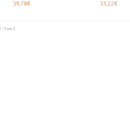
39,78€
33,22€
 - 2 sur 2.