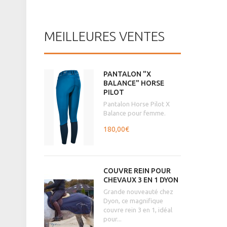
MEILLEURES VENTES
PANTALON "X
BALANCE" HORSE
PILOT
Pantalon Horse Pilot X
Balance pour femme.
180,00€
COUVRE REIN POUR
CHEVAUX 3 EN 1 DYON
Grande nouveauté chez
Dyon, ce magnifique
couvre rein 3 en 1, idéal
pour...