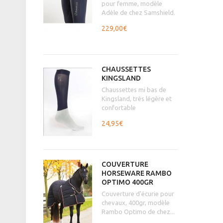
pour femme, modèle
Adèle de chez Samshield.
229,00€
CHAUSSETTES
KINGSLAND
Chaussettes mi bas de
Kingsland, très légère et
confortable
24,95€
COUVERTURE
HORSEWARE RAMBO
OPTIMO 400GR
Couverture d'écurie pour
chevaux, 400gr, modèle
Rambo Optimo de chez...