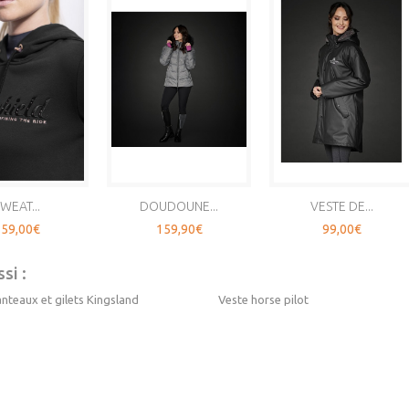
WEAT...
DOUDOUNE...
VESTE DE...
59,00€
159,90€
99,00€
si :
nteaux et gilets Kingsland
Veste horse pilot