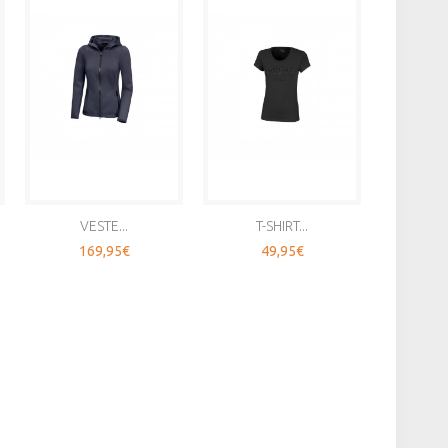
VESTE...
T-SHIRT...
T-
169,95€
49,95€
5