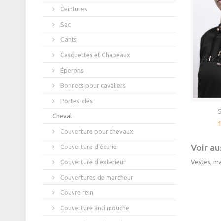
Ceintures
Sac
Gants
Casquettes et Chapeaux
Éperons
Bonnets pour cavaliers
Portes-clés
S
Cheval
1
Couverture pour chevaux
Voir aus
Couverture d'écurie
Couverture d'extèrieur
Vestes, ma
Couvertures de marcheur
Couvre rein
Couverture anti mouche