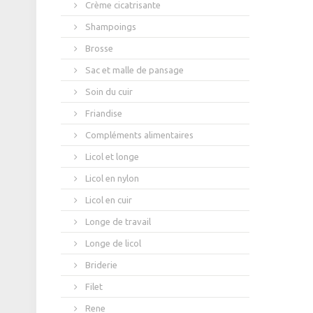
Crème cicatrisante
Shampoings
Brosse
Sac et malle de pansage
Soin du cuir
Friandise
Compléments alimentaires
Licol et longe
Licol en nylon
Licol en cuir
Longe de travail
Longe de licol
Briderie
Filet
Rene