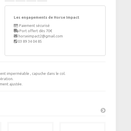
Les engagements de Horse Impact
Paiement sécurisé
Port offert dès 70€
horseimpact2@gmail.com
03 89 34 04 85
nt imperméable , capuche dans le col.
ération.
ment ajustée.