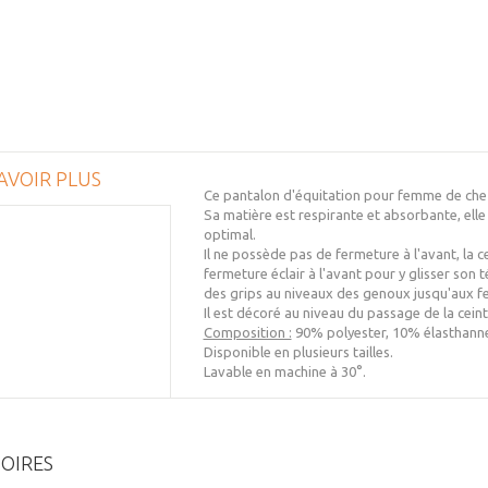
AVOIR PLUS
Ce pantalon d'équitation pour femme de chez
Sa matière est respirante et absorbante, elle 
optimal.
Il ne possède pas de fermeture à l'avant, la c
fermeture éclair à l'avant pour y glisser son
des grips au niveaux des genoux jusqu'aux fess
Il est décoré au niveau du passage de la ceint
Composition :
90% polyester, 10% élasthann
Disponible en plusieurs tailles.
Lavable en machine à 30°.
OIRES