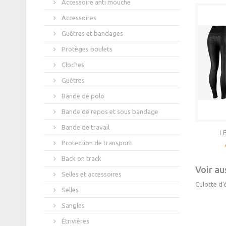
Accessoire anti mouche
Accessoires
Guêtres et bandages
Protèges boulets
Cloches
Guêtres
Bande de polo
Bande de repos et sous bandage
Bande de travail
LE
Protection de transport
Back on track
Voir aus
Selles et accessoires
Culotte d’
Selles
Sangles
Étrivières