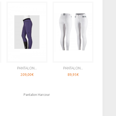
PANTALON...
PANTALON...
LEGGI
209,00€
89,95€
1
Pantalon Harcour