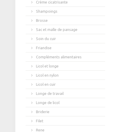
Crème cicatrisante
Shampoings
Brosse
Sac et malle de pansage
Soin du cuir
Friandise
Compléments alimentaires
Licol et longe
Licol en nylon
Licol en cuir
Longe de travail
Longe de licol
Briderie
Filet
Rene