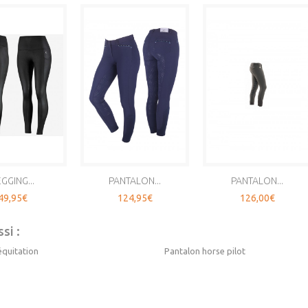
GGING...
PANTALON...
PANTALON...
49,95€
124,95€
126,00€
si :
équitation
Pantalon horse pilot