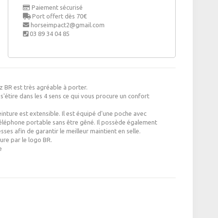
Paiement sécurisé
Port offert dès 70€
horseimpact2@gmail.com
03 89 34 04 85
 BR est très agréable à porter.
s'étire dans les 4 sens ce qui vous procure un confort
einture est extensible. Il est équipé d'une poche avec
 téléphone portable sans être gêné. Il possède également
es afin de garantir le meilleur maintient en selle.
ure par le logo BR.
e