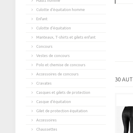
Hauts homme
Culotte d'équitation homme
Enfant
Culotte d'équitation
Manteaux, T-shirts et gilets enfant
Concours
Vestes de concours
Polo et chemise de concours
Accessoires de concours
30 AUT
Cravates
Casques et gilets de protection
Casque d'équitation
Gilet de protection équitation
Accessoires
Chaussettes