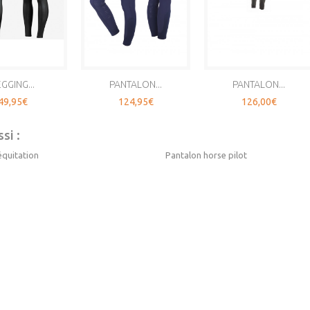
GGING...
PANTALON...
PANTALON...
49,95€
124,95€
126,00€
si :
équitation
Pantalon horse pilot