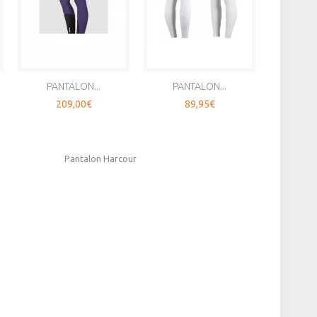
PANTALON...
PANTALON...
LEGGI
209,00€
89,95€
1
Pantalon Harcour