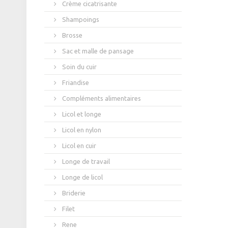
Crème cicatrisante
Shampoings
Brosse
Sac et malle de pansage
Soin du cuir
Friandise
Compléments alimentaires
Licol et longe
Licol en nylon
Licol en cuir
Longe de travail
Longe de licol
Briderie
Filet
Rene