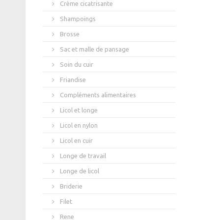
Crème cicatrisante
Shampoings
Brosse
Sac et malle de pansage
Soin du cuir
Friandise
Compléments alimentaires
Licol et longe
Licol en nylon
Licol en cuir
Longe de travail
Longe de licol
Briderie
Filet
Rene