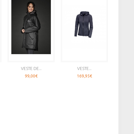
VESTE DE...
VESTE...
T-
99,00€
169,95€
4