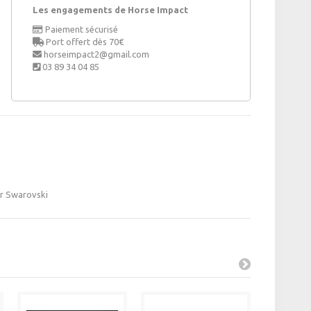
Les engagements de Horse Impact
Paiement sécurisé
Port offert dès 70€
horseimpact2@gmail.com
03 89 34 04 85
or Swarovski