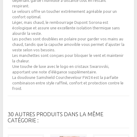
déperlant garde l'humidité à distance tout en restant
respirant.
Le velours offre un toucher extrêmement agréable pour un
confort optimal.
Léger, mais chaud, le rembourrage Dupont Sorona est
écologique et assure une excellente isolation thermique sans
alourdir la veste.
Les poches sont doublées en polaire pour garder vos mains au
chaud, tandis que la capuche amovible vous permet d'ajuster la
veste selon vos besoins.
Les manchettes sont conçues pour bloquer le vent et maintenir
la chaleur.
Une touche de luxe avec le logo en cristaux Swarovski,
apportant une note d'élégance supplémentaire.
La doudoune Samshield Courchevelour FW24 est la parfaite
combinaison entre style raffiné, confort et protection contre le
froid.
30 AUTRES PRODUITS DANS LA MÊME
CATÉGORIE :