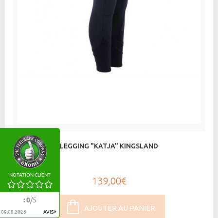
LEGGING "KATJA" KINGSLAND
NOTATION CLIENT
139,00€
:
0
/
5
AJOUTER AU PANIER
09.08.2026
AVIS